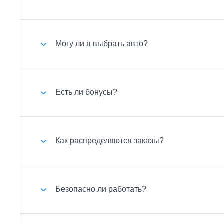
Крупнотоннажные грузоперевозки
О компании
Перевозка мотоцикла
Рефрижераторные перевозки
Вакансии
Экспресс
Могу ли я выбрать авто?
Контакты
Сборные грузы
Такси
Есть ли бонусы?
ОПЛАТА-ONLINE
Как распределяются заказы?
Безопасно ли работать?