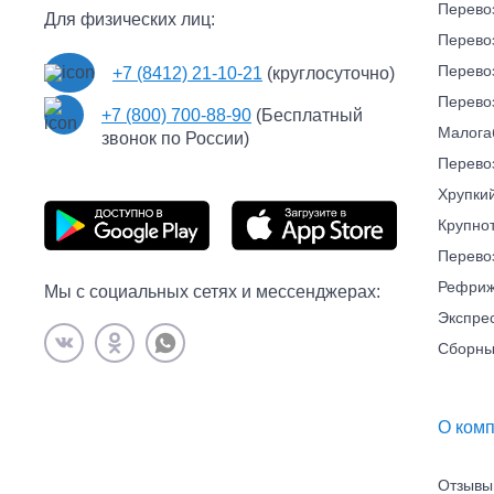
Перево
Для физических лиц:
Перево
Перево
+7 (8412) 21-10-21
(круглосуточно)
Перево
+7 (800) 700-88-90
(Бесплатный
Малога
звонок по России)
Перево
Хрупкий
Крупно
Перево
Рефриж
Мы с социальных сетях и мессенджерах:
Экспре
Сборны
О ком
Отзывы