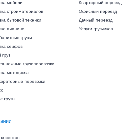
зка мебели
Квартирный переезд
зка стройматериалов
Офисный переезд
зка бытовой техники
Дачный переезд
зка пианино
Услуги грузчиков
баритные грузы
зка сейфов
 груз
тоннажные грузоперевозки
зка мотоцикла
ераторные перевозки
сс
е грузы
пании
 клиентов