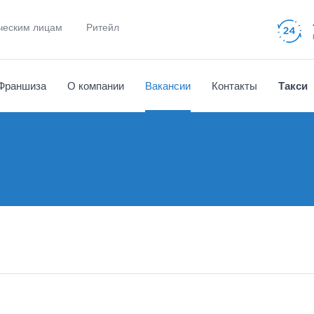
еским лицам
Ритейл
Франшиза
О компании
Вакансии
Контакты
Такси
Отзывы клиентов
Водителям
Часто задаваемые 
Наши партнеры
Новости и события
Сборка-разборка мебели
д
Аренда погрузчика
Документы
Вызов эвакуатора
Помощь на дорогах