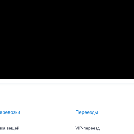
емерово
ОСТАВИТЬ ОТЗЫВ
ОТПРАВИТЬ
еревозки
Переезды
зка вещей
VIP-переезд